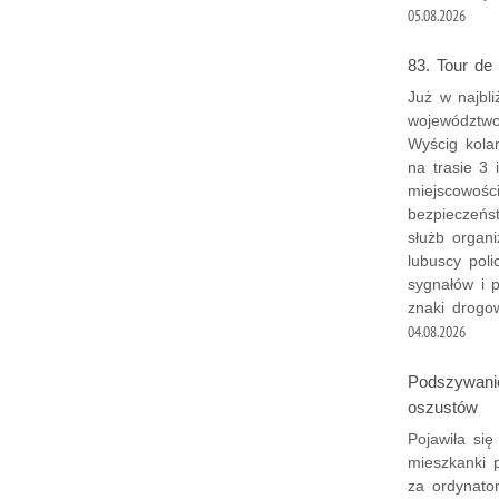
05.08.2026
83. Tour de
Już w najbli
województwo
Wyścig kolar
na trasie 3
miejscowośc
bezpieczeńs
służb organi
lubuscy pol
sygnałów i 
znaki drogo
04.08.2026
Podszywanie
oszustów
Pojawiła si
mieszkanki 
za ordynator