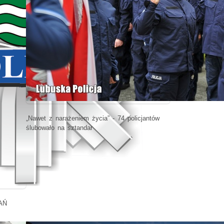
„Nawet z narażeniem życia” - 74 policjantów
ślubowało na sztandar
AŃ