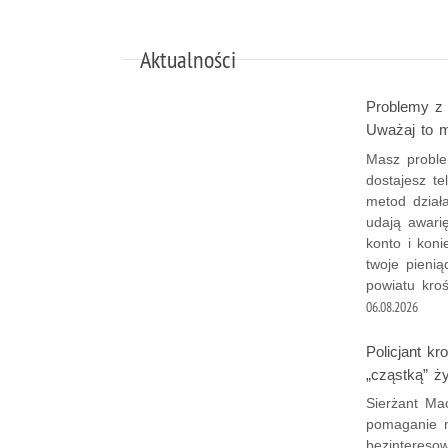
Aktualności
Problemy z 
Uważaj to 
Masz proble
dostajesz te
metod działa
udają awari
konto i koni
twoje pieni
powiatu kroś
06.08.2026
Policjant k
„cząstką” ż
Sierżant Mac
pomaganie m
bezintereso