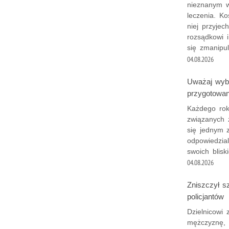
nieznanym w
leczenia. Ko
niej przyjec
rozsądkowi 
się zmanipu
04.08.2026
Uważaj wybi
przygotowan
Każdego roku
związanych 
się jednym 
odpowiedzia
swoich bliski
04.08.2026
Zniszczył s
policjantów
Dzielnicowi
mężczyznę, 