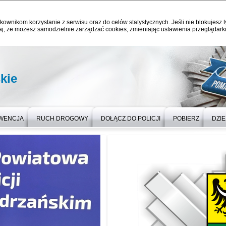
kownikom korzystanie z serwisu oraz do celów statystycznych. Jeśli nie blokujesz t
j, że możesz samodzielnie zarządzać cookies, zmieniając ustawienia przeglądarki
kie
WENCJA
RUCH DROGOWY
DOŁĄCZ DO POLICJI
POBIERZ
DZI