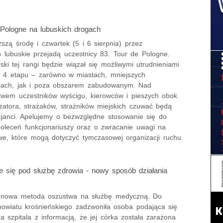
 Pologne na lubuskich drogach
ższą środę i czwartek (5 i 6 sierpnia) przez
 lubuskie przejadą uczestnicy 83. Tour de Pologne.
ski tej rangi będzie wiązał się możliwymi utrudnieniami
 i 4 etapu – zarówno w miastach, mniejszych
iach, jak i poza obszarem zabudowanym. Nad
twem uczestników wyścigu, kierowców i pieszych obok
zatora, strażaków, strażników miejskich czuwać będą
icjanci. Apelujemy o bezwzględne stosowanie się do
poleceń funkcjonariuszy oraz o zwracanie uwagi na
we, które mogą dotyczyć tymczasowej organizacji ruchu.
 się pod służbę zdrowia - nowy sposób działania
ę nowa metoda oszustwa na służbę medyczną. Do
powiatu krośnieńskiego zadzwoniła osoba podająca się
a szpitala z informacją, że jej córka została zarażona