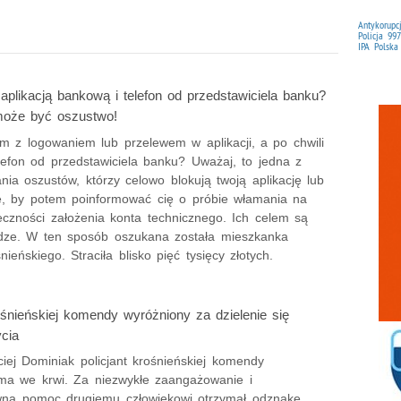
Antykorupc
Policja 997
IPA Polska
aplikacją bankową i telefon od przedstawiciela banku?
może być oszustwo!
m z logowaniem lub przelewem w aplikacji, a po chwili
lefon od przedstawiciela banku? Uważaj, to jedna z
nia oszustów, którzy celowo blokują twoją aplikację lub
ę, by potem poinformować cię o próbie włamania na
eczności założenia konta technicznego. Ich celem są
ądze. W ten sposób oszukana została mieszkanka
nieńskiego. Straciła blisko pięć tysięcy złotych.
rośnieńskiej komendy wyróżniony za dzielenie się
ycia
iej Dominiak policjant krośnieńskiej komendy
a we krwi. Za niezwykłe zaangażowanie i
wną pomoc drugiemu człowiekowi otrzymał odznakę