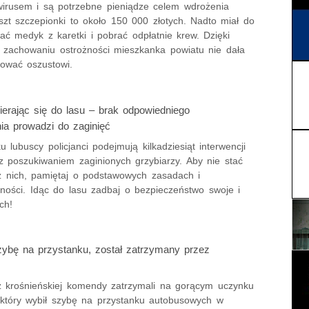
irusem i są potrzebne pieniądze celem wdrożenia
szt szczepionki to około 150 000 złotych. Nadto miał do
hać medyk z karetki i pobrać odpłatnie krew. Dzięki
i zachowaniu ostrożności mieszkanka powiatu nie dała
lować oszustowi.
erając się do lasu – brak odpowiedniego
ia prowadzi do zaginięć
 lubuscy policjanci podejmują kilkadziesiąt interwencji
z poszukiwaniem zaginionych grzybiarzy. Aby nie stać
z nich, pamiętaj o podstawowych zasadach i
lności. Idąc do lasu zadbaj o bezpieczeństwo swoje i
ch!
zybę na przystanku, został zatrzymany przez
 z krośnieńskiej komendy zatrzymali na gorącym uczynku
który wybił szybę na przystanku autobusowych w