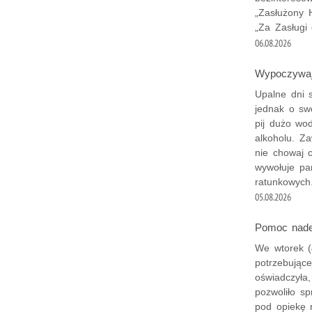
„Zasłużony 
„Za Zasługi 
06.08.2026
Wypoczywaj 
Upalne dni 
jednak o sw
pij dużo wo
alkoholu. Za
nie chowaj 
wywołuje pa
ratunkowych
05.08.2026
Pomoc nadesz
We wtorek (
potrzebujące
oświadczyła
pozwoliło s
pod opiekę 