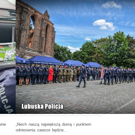
wnie
„Niech naszą największą dumą i punktem
odniesienia zawsze będzie...