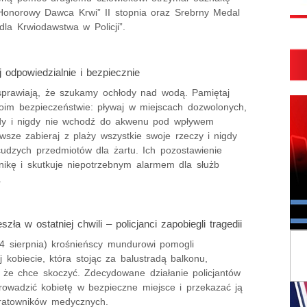
Honorowy Dawca Krwi” II stopnia oraz Srebrny Medal
dla Krwiodawstwa w Policji”.
odpowiedzialnie i bezpiecznie
sprawiają, że szukamy ochłody nad wodą. Pamiętaj
oim bezpieczeństwie: pływaj w miejscach dozwolonych,
dy i nigdy nie wchodź do akwenu pod wpływem
wsze zabieraj z plaży wszystkie swoje rzeczy i nigdy
cudzych przedmiotów dla żartu. Ich pozostawienie
nikę i skutkuje niepotrzebnym alarmem dla służb
.
ła w ostatniej chwili – policjanci zapobiegli tragedii
4 sierpnia) krośnieńscy mundurowi pomogli
j kobiecie, która stojąc za balustradą balkonu,
, że chce skoczyć. Zdecydowane działanie policjantów
prowadzić kobietę w bezpieczne miejsce i przekazać ją
ratowników medycznych.